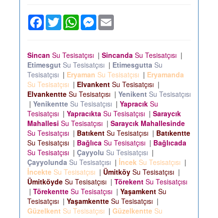
Facebook
Twitter
WhatsApp
Messenger
Email
Sincan
Su Tesisatçısı
|
Sincanda
Su Tesisatçısı
|
Etimesgut
Su Tesisatçısı
|
Etimesgutta
Su
Tesisatçısı
|
Eryaman
Su Tesisatçısı
|
Eryamanda
Su Tesisatçısı
|
Elvankent
Su Tesisatçısı
|
Elvankentte
Su Tesisatçısı
|
Yenikent
Su Tesisatçısı
|
Yenikentte
Su Tesisatçısı
|
Yapracık
Su
Tesisatçısı
|
Yapracıkta
Su Tesisatçısı
|
Saraycık
Mahallesi
Su Tesisatçısı
|
Saraycık Mahallesinde
Su Tesisatçısı
|
Batıkent
Su Tesisatçısı
|
Batıkentte
Su Tesisatçısı
|
Bağlıca
Su Tesisatçısı
|
Bağlıcada
Su Tesisatçısı
|
Çayyolu
Su Tesisatçısı
|
Çayyolunda
Su Tesisatçısı
|
İncek
Su Tesisatçısı
|
İncekte
Su Tesisatçısı
|
Ümitköy
Su Tesisatçısı
|
Ümitköyde
Su Tesisatçısı
|
Törekent
Su Tesisatçısı
|
Törekentte
Su Tesisatçısı
|
Yaşamkent
Su
Tesisatçısı
|
Yaşamkentte
Su Tesisatçısı
|
Güzelkent
Su Tesisatçısı
|
Güzelkentte
Su