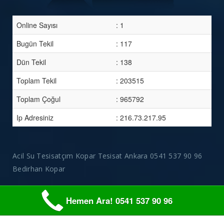
Online Sayısı
: 1
Bugün Tekil
: 117
Dün Tekil
: 138
Toplam Tekil
: 203515
Toplam Çoğul
: 965792
Ip Adresiniz
: 216.73.217.95
Acil Su Tesisatçım Kopar Tesisat Ankara 0541 537 90 96
Bedirhan Kopar
Hemen Ara! 0541 537 90 96