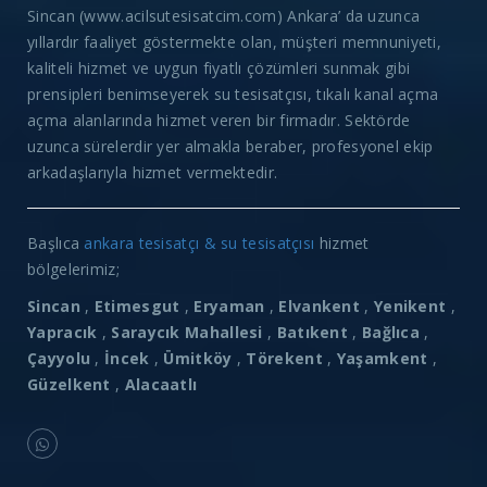
Sincan (www.acilsutesisatcim.com) Ankara’ da uzunca
yıllardır faaliyet göstermekte olan, müşteri memnuniyeti,
kaliteli hizmet ve uygun fiyatlı çözümleri sunmak gibi
prensipleri benimseyerek su tesisatçısı, tıkalı kanal açma
açma alanlarında hizmet veren bir firmadır. Sektörde
uzunca sürelerdir yer almakla beraber, profesyonel ekip
arkadaşlarıyla hizmet vermektedir.
Başlıca
ankara tesisatçı & su tesisatçısı
hizmet
bölgelerimiz;
Sincan
,
Etimesgut
,
Eryaman
,
Elvankent
,
Yenikent
,
Yapracık
,
Saraycık Mahallesi
,
Batıkent
,
Bağlıca
,
Çayyolu
,
İncek
,
Ümitköy
,
Törekent
,
Yaşamkent
,
Güzelkent
,
Alacaatlı