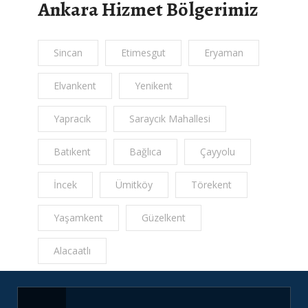
Ankara Hizmet Bölgerimiz
Sincan
Etimesgut
Eryaman
Elvankent
Yenikent
Yapracık
Saraycık Mahallesi
Batıkent
Bağlıca
Çayyolu
İncek
Ümitköy
Törekent
Yaşamkent
Güzelkent
Alacaatlı