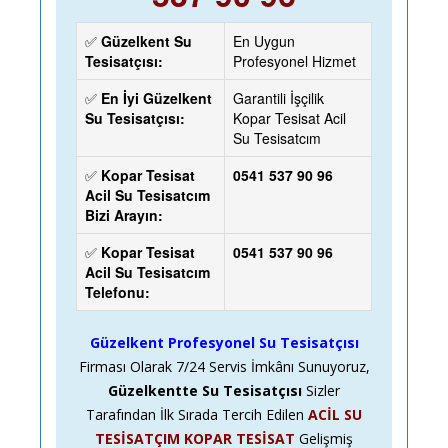
✅
Güzelkent Su
En Uygun
Tesisatçısı:
Profesyonel Hizmet
✅
En İyi Güzelkent
Garantili İşçilik
Su Tesisatçısı:
Kopar Tesisat Acil
Su Tesisatcım
✅
Kopar Tesisat
0541 537 90 96
Acil Su Tesisatcım
Bizi Arayın:
✅
Kopar Tesisat
0541 537 90 96
Acil Su Tesisatcım
Telefonu:
Güzelkent Profesyonel Su Tesisatçısı
Firması Olarak
7/24
Servis İmkânı Sunuyoruz,
Güzelkentte Su Tesisatçısı
Sizler
Tarafından İlk Sırada Tercih Edilen
ACİL SU
TESİSATÇIM KOPAR TESİSAT
Gelişmiş