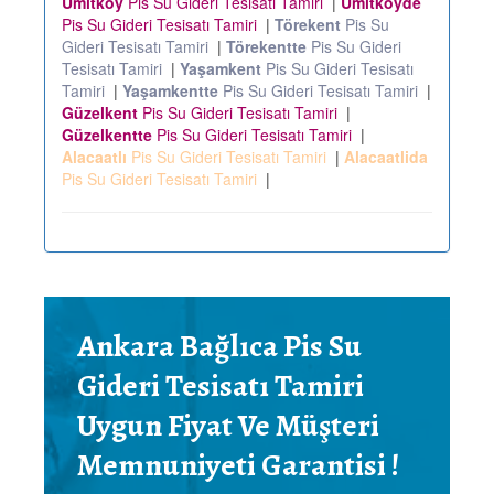
Ümitköy
Pis Su Gideri Tesisatı Tamiri
|
Ümitköyde
Pis Su Gideri Tesisatı Tamiri
|
Törekent
Pis Su
Gideri Tesisatı Tamiri
|
Törekentte
Pis Su Gideri
Tesisatı Tamiri
|
Yaşamkent
Pis Su Gideri Tesisatı
Tamiri
|
Yaşamkentte
Pis Su Gideri Tesisatı Tamiri
|
Güzelkent
Pis Su Gideri Tesisatı Tamiri
|
Güzelkentte
Pis Su Gideri Tesisatı Tamiri
|
Alacaatlı
Pis Su Gideri Tesisatı Tamiri
|
Alacaatlida
Pis Su Gideri Tesisatı Tamiri
|
Ankara Bağlıca Pis Su
Gideri Tesisatı Tamiri
Uygun Fiyat Ve Müşteri
Memnuniyeti Garantisi !