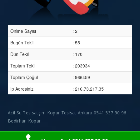
Online Sayısı
: 2
Bugün Tekil
: 55
Dün Tekil
: 170
Toplam Tekil
: 203934
Toplam Çoğul
: 966459
Ip Adresiniz
: 216.73.217.35
Acil Su Tesisatçım Kopar Tesisat Ankara 0541 537 90 96
Bedirhan Kopar