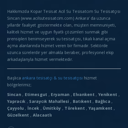
Hakkımızda Kopar Tesisat Acil Su Tesisatcım Su Tesisatçısı
Sincan (www.acilsutesisatcim.com) Ankara’ da uzunca
yıllardır faaliyet göstermekte olan, müşteri memnuniyeti,
kaliteli hizmet ve uygun fiyatlı çözümleri sunmak gibi
prensipleri benimseyerek su tesisatçısı, tıkalı kanal açma
açma alanlarında hizmet veren bir firmadır. Sektörde
uzunca sürelerdir yer almakla beraber, profesyonel ekip
arkadaşlarıyla hizmet vermektedir.
Başlıca
ankara tesisatçı & su tesisatçısı
hizmet
bölgelerimiz;
Sincan
,
Etimesgut
,
Eryaman
,
Elvankent
,
Yenikent
,
Yapracık
,
Saraycık Mahallesi
,
Batıkent
,
Bağlıca
,
Çayyolu
,
İncek
,
Ümitköy
,
Törekent
,
Yaşamkent
,
Güzelkent
,
Alacaatlı