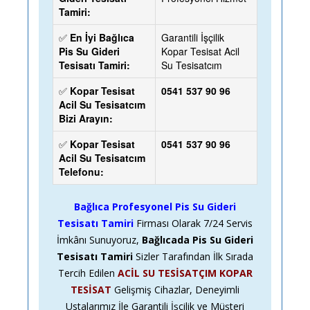
Tamiri:
✅
En İyi Bağlıca
Garantili İşçilik
Pis Su Gideri
Kopar Tesisat Acil
Tesisatı Tamiri:
Su Tesisatcım
✅
Kopar Tesisat
0541 537 90 96
Acil Su Tesisatcım
Bizi Arayın:
✅
Kopar Tesisat
0541 537 90 96
Acil Su Tesisatcım
Telefonu:
Bağlıca Profesyonel Pis Su Gideri
Tesisatı Tamiri
Firması Olarak
7/24
Servis
İmkânı Sunuyoruz,
Bağlıcada Pis Su Gideri
Tesisatı Tamiri
Sizler Tarafından İlk Sırada
Tercih Edilen
ACİL SU TESİSATÇIM KOPAR
TESİSAT
Gelişmiş Cihazlar, Deneyimli
Ustalarımız İle Garantili İşçilik ve Müşteri