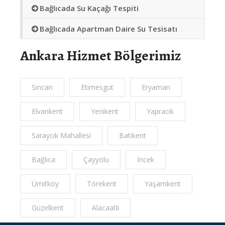
Bağlıcada Su Kaçağı Tespiti
Bağlıcada Apartman Daire Su Tesisatı
Ankara Hizmet Bölgerimiz
Sincan
Etimesgut
Eryaman
Elvankent
Yenikent
Yapracık
Saraycık Mahallesi
Batıkent
Bağlıca
Çayyolu
İncek
Ümitköy
Törekent
Yaşamkent
Güzelkent
Alacaatlı