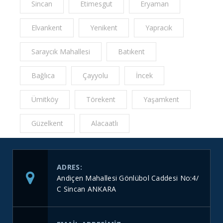
Sincan
Etimesgut
Eryaman
Elvankent
Yenikent
Yapracık
Saraycık Mahallesi
Batıkent
Bağlıca
Çayyolu
İncek
Ümitköy
Törekent
Yaşamkent
Güzelkent
Alacaatlı
ADRES:
Andiçen Mahallesi Gönlübol Caddesi No:4/
C Sincan ANKARA