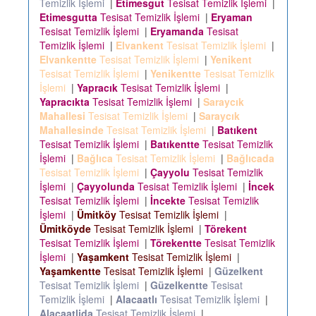
Temizlik İşlemi
|
Etimesgut
Tesisat Temizlik İşlemi
|
Etimesgutta
Tesisat Temizlik İşlemi
|
Eryaman
Tesisat Temizlik İşlemi
|
Eryamanda
Tesisat
Temizlik İşlemi
|
Elvankent
Tesisat Temizlik İşlemi
|
Elvankentte
Tesisat Temizlik İşlemi
|
Yenikent
Tesisat Temizlik İşlemi
|
Yenikentte
Tesisat Temizlik
İşlemi
|
Yapracık
Tesisat Temizlik İşlemi
|
Yapracıkta
Tesisat Temizlik İşlemi
|
Saraycık
Mahallesi
Tesisat Temizlik İşlemi
|
Saraycık
Mahallesinde
Tesisat Temizlik İşlemi
|
Batıkent
Tesisat Temizlik İşlemi
|
Batıkentte
Tesisat Temizlik
İşlemi
|
Bağlıca
Tesisat Temizlik İşlemi
|
Bağlıcada
Tesisat Temizlik İşlemi
|
Çayyolu
Tesisat Temizlik
İşlemi
|
Çayyolunda
Tesisat Temizlik İşlemi
|
İncek
Tesisat Temizlik İşlemi
|
İncekte
Tesisat Temizlik
İşlemi
|
Ümitköy
Tesisat Temizlik İşlemi
|
Ümitköyde
Tesisat Temizlik İşlemi
|
Törekent
Tesisat Temizlik İşlemi
|
Törekentte
Tesisat Temizlik
İşlemi
|
Yaşamkent
Tesisat Temizlik İşlemi
|
Yaşamkentte
Tesisat Temizlik İşlemi
|
Güzelkent
Tesisat Temizlik İşlemi
|
Güzelkentte
Tesisat
Temizlik İşlemi
|
Alacaatlı
Tesisat Temizlik İşlemi
|
Alacaatlida
Tesisat Temizlik İşlemi
|