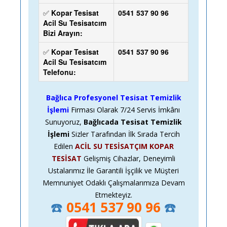
✅
Kopar Tesisat
0541 537 90 96
Acil Su Tesisatcım
Bizi Arayın:
✅
Kopar Tesisat
0541 537 90 96
Acil Su Tesisatcım
Telefonu:
Bağlıca Profesyonel Tesisat Temizlik
İşlemi
Firması Olarak
7/24
Servis İmkânı
Sunuyoruz,
Bağlıcada Tesisat Temizlik
İşlemi
Sizler Tarafından İlk Sırada Tercih
Edilen
ACİL SU TESİSATÇIM KOPAR
TESİSAT
Gelişmiş Cihazlar, Deneyimli
Ustalarımız İle Garantili İşçilik ve Müşteri
Memnuniyet Odaklı Çalışmalarımıza Devam
Etmekteyiz.
☎️
0541 537 90 96
☎️