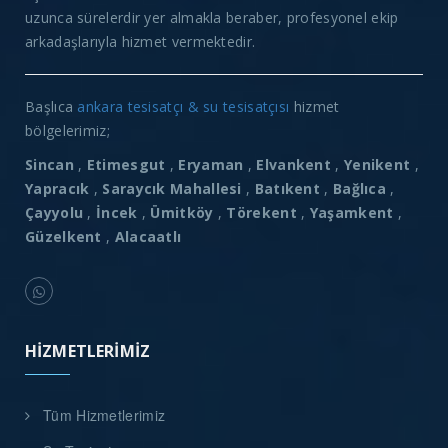
uzunca sürelerdir yer almakla beraber, profesyonel ekip
arkadaşlarıyla hizmet vermektedir.
Başlıca
ankara tesisatçı & su tesisatçısı
hizmet
bölgelerimiz;
Sincan
,
Etimesgut
,
Eryaman
,
Elvankent
,
Yenikent
,
Yapracık
,
Saraycık Mahallesi
,
Batıkent
,
Bağlıca
,
Çayyolu
,
İncek
,
Ümitköy
,
Törekent
,
Yaşamkent
,
Güzelkent
,
Alacaatlı
HIZMETLERIMIZ
Tüm Hizmetlerimiz