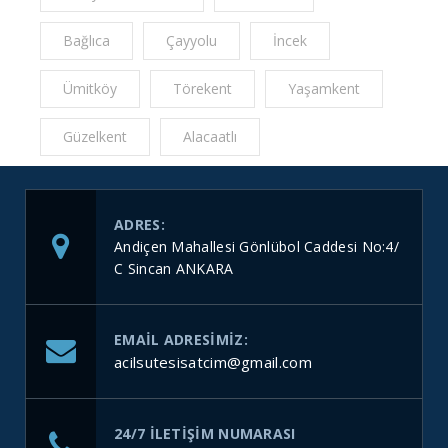
Bağlıca
Çayyolu
İncek
Ümitköy
Törekent
Yaşamkent
Güzelkent
Alacaatlı
ADRES:
Andiçen Mahallesi Gönlübol Caddesi No:4/
C Sincan ANKARA
EMAIL ADRESIMIZ:
acilsutesisatcim@gmail.com
24/7 ILETIŞIM NUMARASI