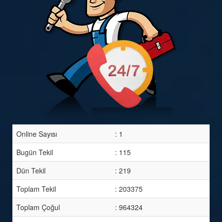
Online Sayısı
: 1
Bugün Tekil
: 115
Dün Tekil
: 219
Toplam Tekil
: 203375
Toplam Çoğul
: 964324