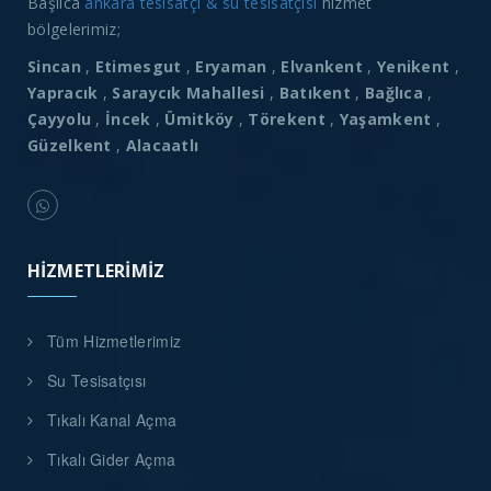
Başlıca
ankara tesisatçı & su tesisatçısı
hizmet
bölgelerimiz;
Sincan
,
Etimesgut
,
Eryaman
,
Elvankent
,
Yenikent
,
Yapracık
,
Saraycık Mahallesi
,
Batıkent
,
Bağlıca
,
Çayyolu
,
İncek
,
Ümitköy
,
Törekent
,
Yaşamkent
,
Güzelkent
,
Alacaatlı
HIZMETLERIMIZ
Tüm Hizmetlerimiz
Su Tesisatçısı
Tıkalı Kanal Açma
Tıkalı Gider Açma