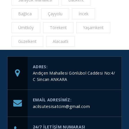
Bağlıca
Çayyolu
İncek
Ümitköy
Törekent
Yaşamkent
Güzelkent
Alacaatlı
ADRES:
Andiçen Mahallesi Gönlübol Caddesi No:4/
C Sincan ANKARA
EMAIL ADRESIMIZ:
acilsutesisatcim@gmail.com
24/7 ILETIŞIM NUMARASI