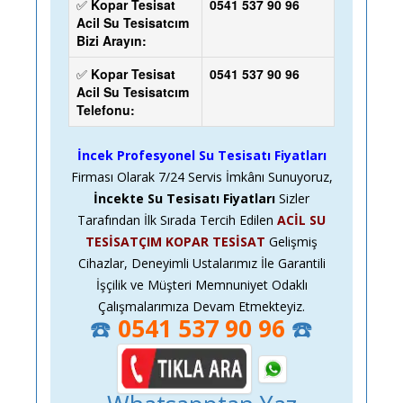
✅
Kopar Tesisat
0541 537 90 96
Acil Su Tesisatcım
Bizi Arayın:
✅
Kopar Tesisat
0541 537 90 96
Acil Su Tesisatcım
Telefonu:
İncek Profesyonel Su Tesisatı Fiyatları
Firması Olarak
7/24
Servis İmkânı Sunuyoruz,
İncekte Su Tesisatı Fiyatları
Sizler
Tarafından İlk Sırada Tercih Edilen
ACİL SU
TESİSATÇIM KOPAR TESİSAT
Gelişmiş
Cihazlar, Deneyimli Ustalarımız İle Garantili
İşçilik ve Müşteri Memnuniyet Odaklı
Çalışmalarımıza Devam Etmekteyiz.
☎️
0541 537 90 96
☎️