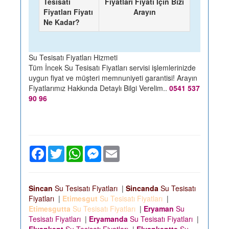
Tesisatı
Fiyatları Fiyatı İçin Bizi
Fiyatları Fiyatı
Arayın
Ne Kadar?
Su Tesisatı Fiyatları Hizmeti
Tüm İncek Su Tesisatı Fiyatları servisi işlemlerinizde
uygun fiyat ve müşteri memnuniyeti garantisi! Arayın
Fiyatlarımız Hakkında Detaylı Bilgi Verelim..
0541 537
90 96
Facebook
Twitter
WhatsApp
Messenger
Email
Sincan
Su Tesisatı Fiyatları
|
Sincanda
Su Tesisatı
Fiyatları
|
Etimesgut
Su Tesisatı Fiyatları
|
Etimesgutta
Su Tesisatı Fiyatları
|
Eryaman
Su
Tesisatı Fiyatları
|
Eryamanda
Su Tesisatı Fiyatları
|