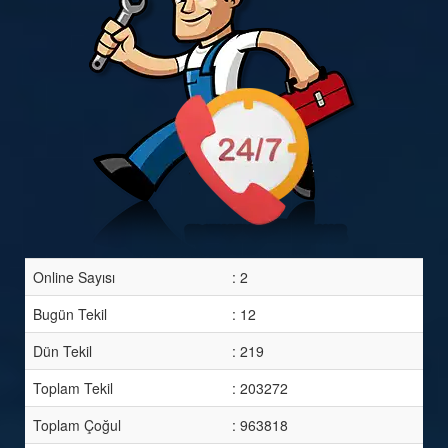
Online Sayısı
: 2
Bugün Tekil
: 12
Dün Tekil
: 219
Toplam Tekil
: 203272
Toplam Çoğul
: 963818