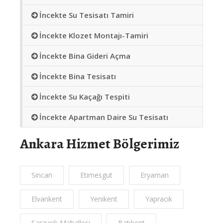
İncekte Su Tesisatı Tamiri
İncekte Klozet Montajı-Tamiri
İncekte Bina Gideri Açma
İncekte Bina Tesisatı
İncekte Su Kaçağı Tespiti
İncekte Apartman Daire Su Tesisatı
Ankara Hizmet Bölgerimiz
Sincan
Etimesgut
Eryaman
Elvankent
Yenikent
Yapracık
Saraycık Mahallesi
Batıkent