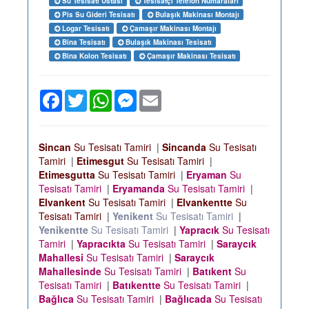
Su Tesisatı Ustası
Tesisatçı Telefon Numaraları
Pis Su Gideri Tesisatı
Bulaşık Makinası Montajı
Logar Tesisatı
Çamaşır Makinası Montajı
Bina Tesisatı
Bulaşık Makinası Tesisatı
Bina Kolon Tesisatı
Çamaşır Makinası Tesisatı
Facebook
Twitter
WhatsApp
Messenger
Email
Sincan
Su Tesisatı Tamiri
|
Sincanda
Su Tesisatı
Tamiri
|
Etimesgut
Su Tesisatı Tamiri
|
Etimesgutta
Su Tesisatı Tamiri
|
Eryaman
Su
Tesisatı Tamiri
|
Eryamanda
Su Tesisatı Tamiri
|
Elvankent
Su Tesisatı Tamiri
|
Elvankentte
Su
Tesisatı Tamiri
|
Yenikent
Su Tesisatı Tamiri
|
Yenikentte
Su Tesisatı Tamiri
|
Yapracık
Su Tesisatı
Tamiri
|
Yapracıkta
Su Tesisatı Tamiri
|
Saraycık
Mahallesi
Su Tesisatı Tamiri
|
Saraycık
Mahallesinde
Su Tesisatı Tamiri
|
Batıkent
Su
Tesisatı Tamiri
|
Batıkentte
Su Tesisatı Tamiri
|
Bağlıca
Su Tesisatı Tamiri
|
Bağlıcada
Su Tesisatı