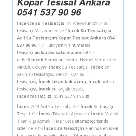
Kopar Tesisat Ankara
0541 537 90 96
İncekte Su Tesisatçısı
mı Arıyorsunuz? ✅ Su
tesisatçı Malzemeleri ve
"İncek Su Tesisatçısı
Acil Su Tesisatçım Kopar Tesisat Ankara 0541
537 90 96 "
✅ Türkiye'nin 1 numarası
tesisatçı
aiclsutesisatcim.com
'da! Siz
değerli
İncek
Hemşehrilerimize Hizmet Vermekten
Mutluluk Duyar.
İncek
Su Tesisatçısı,
İncek
en
yakın su tesisatçısı, Denizli 7/24 su
tesisatçısı,
İncek tıkanıklık açma
,
İncek
acil su
tesisatçısı,
İncek
su kaçağı tespiti,
İncek
tesisatçı,☎️ 0541 537 90 96 ☎️
İncek
7/24 Acil Su Tesisatçı ⚡✅
İncek
Su Kaçağı
Tespiti ⚡✅
İncek
Tıkanıklık Açma ✅⚡
İncek
Mutfak
Tıkanıklığı Açmak , Hazır usta sitemiz içerisinde
sizler de artık
İncek
Su Tesisatçısı
alanında en ideal
başarıyı elde edebileceksiniz. Sitemiz de yer alan