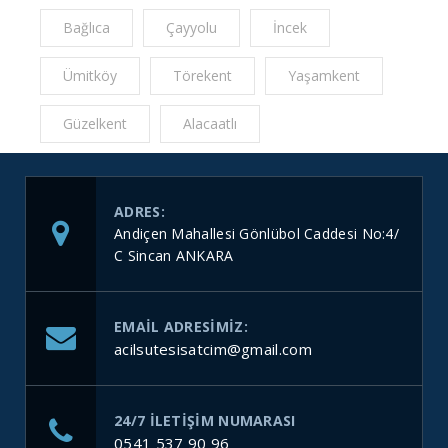
Bağlıca
Çayyolu
İncek
Ümitköy
Törekent
Yaşamkent
Güzelkent
Alacaatlı
ADRES:
Andiçen Mahallesi Gönlübol Caddesi No:4/
C Sincan ANKARA
EMAIL ADRESIMIZ:
acilsutesisatcim@gmail.com
24/7 ILETIŞIM NUMARASI
0541 537 90 96