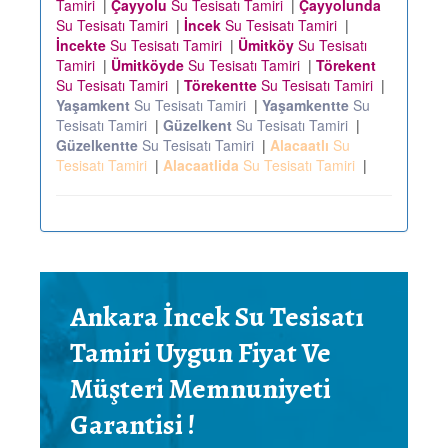
Tamiri
|
Çayyolu
Su Tesisatı Tamiri
|
Çayyolunda
Su Tesisatı Tamiri
|
İncek
Su Tesisatı Tamiri
|
İncekte
Su Tesisatı Tamiri
|
Ümitköy
Su Tesisatı
Tamiri
|
Ümitköyde
Su Tesisatı Tamiri
|
Törekent
Su Tesisatı Tamiri
|
Törekentte
Su Tesisatı Tamiri
|
Yaşamkent
Su Tesisatı Tamiri
|
Yaşamkentte
Su
Tesisatı Tamiri
|
Güzelkent
Su Tesisatı Tamiri
|
Güzelkentte
Su Tesisatı Tamiri
|
Alacaatlı
Su
Tesisatı Tamiri
|
Alacaatlida
Su Tesisatı Tamiri
|
Ankara İncek Su Tesisatı
Tamiri Uygun Fiyat Ve
Müşteri Memnuniyeti
Garantisi !