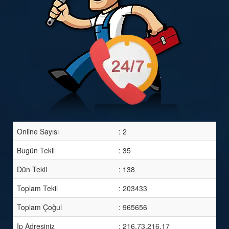
Online Sayısı
: 2
Bugün Tekil
: 35
Dün Tekil
: 138
Toplam Tekil
: 203433
Toplam Çoğul
: 965656
Ip Adresiniz
: 216.73.216.17