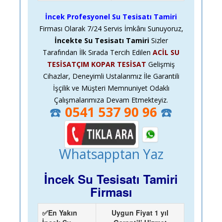
İncek Profesyonel Su Tesisatı Tamiri
Firması Olarak
7/24
Servis İmkânı Sunuyoruz,
İncekte Su Tesisatı Tamiri
Sizler
Tarafından İlk Sırada Tercih Edilen
ACİL SU
TESİSATÇIM KOPAR TESİSAT
Gelişmiş
Cihazlar, Deneyimli Ustalarımız İle Garantili
İşçilik ve Müşteri Memnuniyet Odaklı
Çalışmalarımıza Devam Etmekteyiz.
☎️
0541 537 90 96
☎️
Whatsapptan Yaz
İncek Su Tesisatı Tamiri
Firması
✅En Yakın
Uygun Fiyat 1 yıl