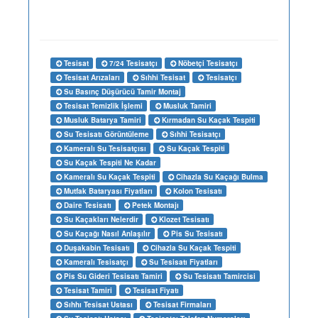
Tesisat
7/24 Tesisatçı
Nöbetçi Tesisatçı
Tesisat Arızaları
Sıhhi Tesisat
Tesisatçı
Su Basınç Düşürücü Tamir Montaj
Tesisat Temizlik İşlemi
Musluk Tamiri
Musluk Batarya Tamiri
Kırmadan Su Kaçak Tespiti
Su Tesisatı Görüntüleme
Sıhhi Tesisatçı
Kameralı Su Tesisatçısı
Su Kaçak Tespiti
Su Kaçak Tespiti Ne Kadar
Kameralı Su Kaçak Tespiti
Cihazla Su Kaçağı Bulma
Mutfak Bataryası Fiyatları
Kolon Tesisatı
Daire Tesisatı
Petek Montajı
Su Kaçakları Nelerdir
Klozet Tesisatı
Su Kaçağı Nasıl Anlaşılır
Pis Su Tesisatı
Duşakabin Tesisatı
Cihazla Su Kaçak Tespiti
Kameralı Tesisatçı
Su Tesisatı Fiyatları
Pis Su Gideri Tesisatı Tamiri
Su Tesisatı Tamircisi
Tesisat Tamiri
Tesisat Fiyatı
Sıhhı Tesisat Ustası
Tesisat Firmaları