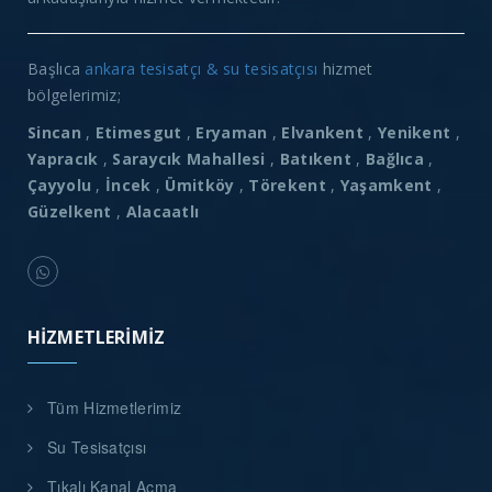
Başlıca
ankara tesisatçı & su tesisatçısı
hizmet
bölgelerimiz;
Sincan
,
Etimesgut
,
Eryaman
,
Elvankent
,
Yenikent
,
Yapracık
,
Saraycık Mahallesi
,
Batıkent
,
Bağlıca
,
Çayyolu
,
İncek
,
Ümitköy
,
Törekent
,
Yaşamkent
,
Güzelkent
,
Alacaatlı
HIZMETLERIMIZ
Tüm Hizmetlerimiz
Su Tesisatçısı
Tıkalı Kanal Açma