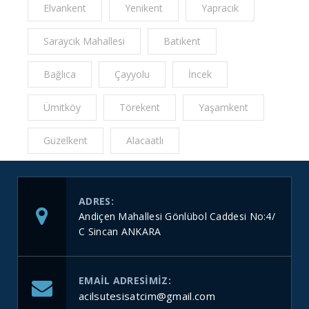
Elvankent
Yenikent
Yapracık
Saraycık Mahallesi
Batıkent
Bağlıca
Çayyolu
İncek
Ümitköy
Törekent
Yaşamkent
Güzelkent
Alacaatlı
ADRES:
Andiçen Mahallesi Gönlübol Caddesi No:4/
C Sincan ANKARA
EMAIL ADRESIMIZ:
acilsutesisatcim@gmail.com