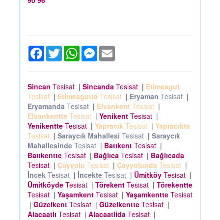
90 96
Facebook
Twitter
WhatsApp
Messenger
Email
Sincan
Tesisat
|
Sincanda
Tesisat
|
Etimesgut
Tesisat
|
Etimesgutta
Tesisat
|
Eryaman
Tesisat
|
Eryamanda
Tesisat
|
Elvankent
Tesisat
|
Elvankentte
Tesisat
|
Yenikent
Tesisat
|
Yenikentte
Tesisat
|
Yapracık
Tesisat
|
Yapracıkta
Tesisat
|
Saraycık Mahallesi
Tesisat
|
Saraycık
Mahallesinde
Tesisat
|
Batıkent
Tesisat
|
Batıkentte
Tesisat
|
Bağlıca
Tesisat
|
Bağlıcada
Tesisat
|
Çayyolu
Tesisat
|
Çayyolunda
Tesisat
|
İncek
Tesisat
|
İncekte
Tesisat
|
Ümitköy
Tesisat
|
Ümitköyde
Tesisat
|
Törekent
Tesisat
|
Törekentte
Tesisat
|
Yaşamkent
Tesisat
|
Yaşamkentte
Tesisat
|
Güzelkent
Tesisat
|
Güzelkentte
Tesisat
|
Alacaatlı
Tesisat
|
Alacaatlida
Tesisat
|