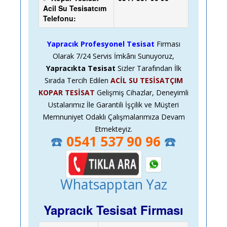
Acil Su Tesisatcım
Telefonu:
Yapracık Profesyonel Tesisat
Firması
Olarak
7/24
Servis İmkânı Sunuyoruz,
Yapracıkta Tesisat
Sizler Tarafından İlk
Sırada Tercih Edilen
ACİL SU TESİSATÇIM
KOPAR TESİSAT
Gelişmiş Cihazlar, Deneyimli
Ustalarımız İle Garantili İşçilik ve Müşteri
Memnuniyet Odaklı Çalışmalarımıza Devam
Etmekteyiz.
☎️
0541 537 90 96
☎️
Whatsapptan Yaz
Yapracık Tesisat Firması