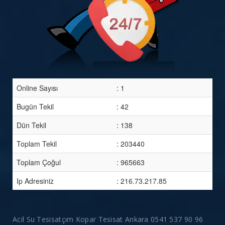
Online Sayısı
: 1
Bugün Tekil
: 42
Dün Tekil
: 138
Toplam Tekil
: 203440
Toplam Çoğul
: 965663
Ip Adresiniz
: 216.73.217.85
Acil Su Tesisatçım Kopar Tesisat Ankara 0541 537 90 96