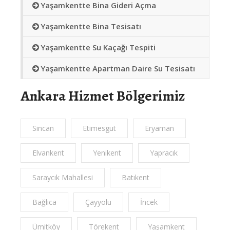
Yaşamkentte Bina Gideri Açma
Yaşamkentte Bina Tesisatı
Yaşamkentte Su Kaçağı Tespiti
Yaşamkentte Apartman Daire Su Tesisatı
Ankara Hizmet Bölgerimiz
Sincan
Etimesgut
Eryaman
Elvankent
Yenikent
Yapracık
Saraycık Mahallesi
Batıkent
Bağlıca
Çayyolu
İncek
Ümitköy
Törekent
Yaşamkent