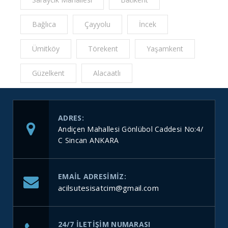
Bağlıca
Çayyolu
İncek
Ümitköy
Törekent
Yaşamkent
Güzelkent
Alacaatlı
ADRES:
Andiçen Mahallesi Gönlübol Caddesi No:4/
C Sincan ANKARA
EMAIL ADRESIMIZ:
acilsutesisatcim@gmail.com
24/7 ILETIŞIM NUMARASI