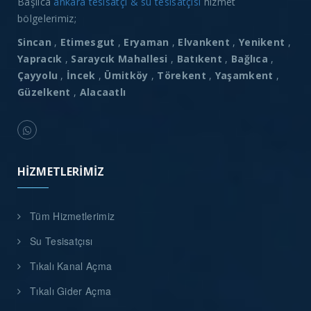
Başlıca
ankara tesisatçı & su tesisatçısı
hizmet
bölgelerimiz;
Sincan
,
Etimesgut
,
Eryaman
,
Elvankent
,
Yenikent
,
Yapracık
,
Saraycık Mahallesi
,
Batıkent
,
Bağlıca
,
Çayyolu
,
İncek
,
Ümitköy
,
Törekent
,
Yaşamkent
,
Güzelkent
,
Alacaatlı
HIZMETLERIMIZ
Tüm Hizmetlerimiz
Su Tesisatçısı
Tıkalı Kanal Açma
Tıkalı Gider Açma