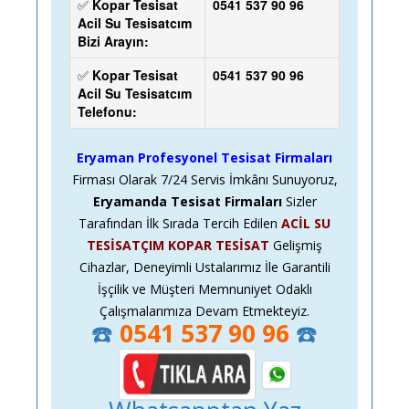
✅
Kopar Tesisat
0541 537 90 96
Acil Su Tesisatcım
Bizi Arayın:
✅
Kopar Tesisat
0541 537 90 96
Acil Su Tesisatcım
Telefonu:
Eryaman Profesyonel Tesisat Firmaları
Firması Olarak
7/24
Servis İmkânı Sunuyoruz,
Eryamanda Tesisat Firmaları
Sizler
Tarafından İlk Sırada Tercih Edilen
ACİL SU
TESİSATÇIM KOPAR TESİSAT
Gelişmiş
Cihazlar, Deneyimli Ustalarımız İle Garantili
İşçilik ve Müşteri Memnuniyet Odaklı
Çalışmalarımıza Devam Etmekteyiz.
☎️
0541 537 90 96
☎️