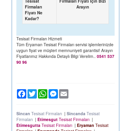
Tesisat
Firmaları Fiyatı İçin Bizi
Firmaları
Arayın
Fiyatı Ne
Kadar?
Tesisat Firmaları Hizmeti
Tüm Eryaman Tesisat Firmaları servisi işlemlerinizde
uygun fiyat ve müşteri memnuniyeti garantisi! Arayın
Fiyatlarımız Hakkında Detaylı Bilgi Verelim..
0541 537
90 96
Facebook
Twitter
WhatsApp
Messenger
Email
Sincan
Tesisat Firmaları
|
Sincanda
Tesisat
Firmaları
|
Etimesgut
Tesisat Firmaları
|
Etimesgutta
Tesisat Firmaları
|
Eryaman
Tesisat