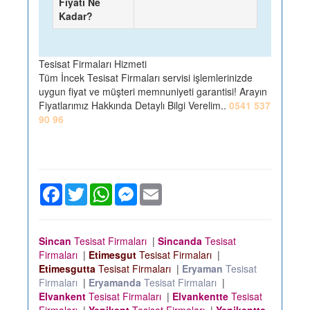
Fiyatı Ne
Kadar?
Tesisat Firmaları Hizmeti
Tüm İncek Tesisat Firmaları servisi işlemlerinizde
uygun fiyat ve müşteri memnuniyeti garantisi! Arayın
Fiyatlarımız Hakkında Detaylı Bilgi Verelim..
0541 537
90 96
Facebook
Twitter
WhatsApp
Messenger
Email
Sincan
Tesisat Firmaları
|
Sincanda
Tesisat
Firmaları
|
Etimesgut
Tesisat Firmaları
|
Etimesgutta
Tesisat Firmaları
|
Eryaman
Tesisat
Firmaları
|
Eryamanda
Tesisat Firmaları
|
Elvankent
Tesisat Firmaları
|
Elvankentte
Tesisat