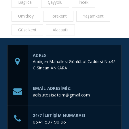
Bağlıca
Çayyolu
İncek
Ümitköy
Törekent
Yaşamkent
Güzelkent
Alacaatlı
ADRES:
Andiçen Mahallesi Gönlübol Caddesi No:4/
C Sincan ANKARA
EMAIL ADRESIMIZ:
acilsutesisatcim@gmail.com
24/7 ILETIŞIM NUMARASI
0541 537 90 96