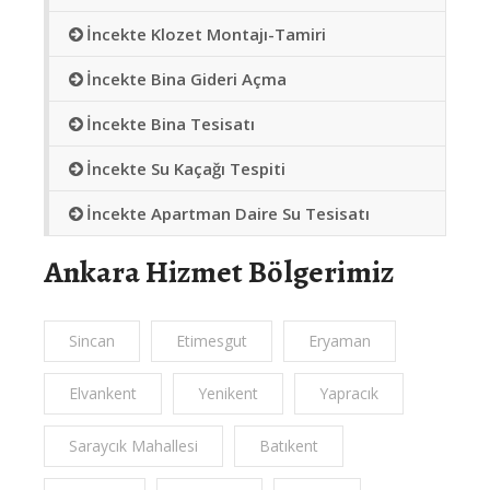
İncekte Klozet Montajı-Tamiri
İncekte Bina Gideri Açma
İncekte Bina Tesisatı
İncekte Su Kaçağı Tespiti
İncekte Apartman Daire Su Tesisatı
Ankara Hizmet Bölgerimiz
Sincan
Etimesgut
Eryaman
Elvankent
Yenikent
Yapracık
Saraycık Mahallesi
Batıkent