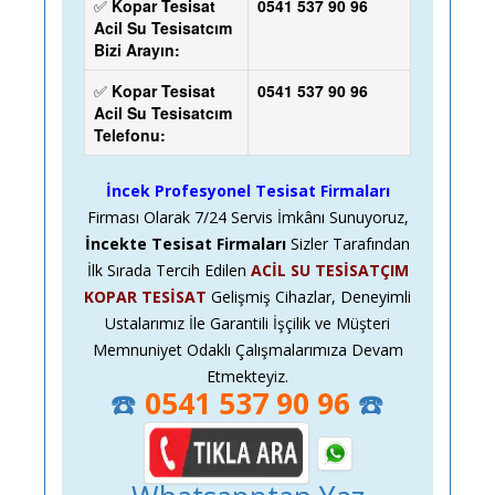
✅
Kopar Tesisat
0541 537 90 96
Acil Su Tesisatcım
Bizi Arayın:
✅
Kopar Tesisat
0541 537 90 96
Acil Su Tesisatcım
Telefonu:
İncek Profesyonel Tesisat Firmaları
Firması Olarak
7/24
Servis İmkânı Sunuyoruz,
İncekte Tesisat Firmaları
Sizler Tarafından
İlk Sırada Tercih Edilen
ACİL SU TESİSATÇIM
KOPAR TESİSAT
Gelişmiş Cihazlar, Deneyimli
Ustalarımız İle Garantili İşçilik ve Müşteri
Memnuniyet Odaklı Çalışmalarımıza Devam
Etmekteyiz.
☎️
0541 537 90 96
☎️